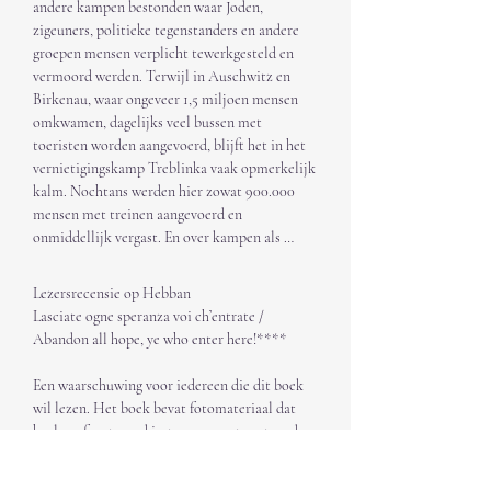
andere kampen bestonden waar Joden, 
zigeuners, politieke tegenstanders en andere 
groepen mensen verplicht tewerkgesteld en 
vermoord werden. Terwijl in Auschwitz en 
Birkenau, waar ongeveer 1,5 miljoen mensen 
omkwamen, dagelijks veel bussen met 
toeristen worden aangevoerd, blijft het in het 
vernietigingskamp Treblinka vaak opmerkelijk 
kalm. Nochtans werden hier zowat 900.000 
mensen met treinen aangevoerd en 
onmiddellijk vergast. En over kampen als 
Belzec, Kulmhof, Majdanek, Neuengamme 
hebben de meeste mensen nog nooit gehoord.  

Lezersrecensie op Hebban

Over elk van die vele door de nazi’s opgezette 
Lasciate ogne speranza voi ch’entrate / 
kampen bestaan boeken met informatie en 
Abandon all hope, ye who enter here!****

persoonlijke getuigenissen van overlevenden, 
maar veel overzichtswerken bestaan er niet. In 
Een waarschuwing voor iedereen die dit boek 
1969 publiceerde Ludo Van Eck, een gewezen 
wil lezen. Het boek bevat fotomateriaal dat 
verzetsman die gevangen zat in Dachau, wel 
heel confronterend is, trauma aantoont en de 
het veel geprezen standaardwerk Het boek der 
gruwel (lijken, uitgemergelde gevangenen) van 
kampen. In 2015 verscheen dit boek in een 
oorlog toont.

herwerkte versie van zijn zoon Sis Van 