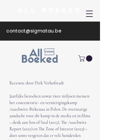
ALL BOEKED
contact@sigmatau.be
Recensie door Dirk Verhofstadt

Jaarlijks bezoeken zowat twee miljoen mensen 
het concentratie- en vernietigingskamp 
Auschwitz-Birkenau in Polen. De overmatige 
aandacht voor dit kamp in de media en in films 
– denk aan Son of Saul (2015), The Auschwitz 
Report (2021) en The Zone of Interest (2023) – 
doet soms vergeten dat er vele honderden 