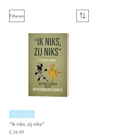
Filteren
Pre-order
"Ik niks, zij niks"
Prijs
€ 24,99