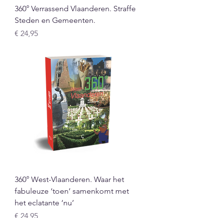
360° Verrassend Vlaanderen. Straffe
Steden en Gemeenten.
Prijs
€ 24,95
360° West-Vlaanderen. Waar het
fabuleuze ‘toen’ samenkomt met
het eclatante ‘nu’
Prijs
€ 24,95