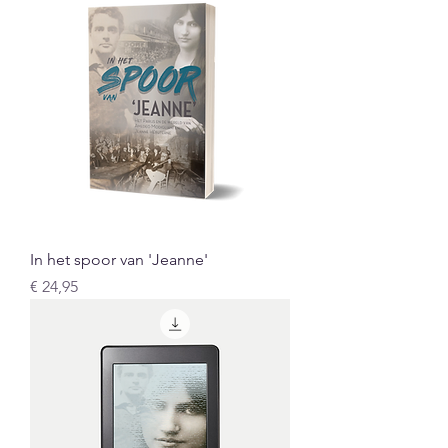
In het spoor van 'Jeanne'
Prijs
€ 24,95