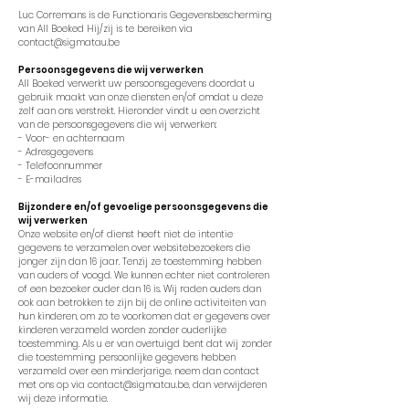
Luc Corremans is de Functionaris Gegevensbescherming
van All Boeked Hij/zij is te bereiken via
contact@sigmatau.be
Persoonsgegevens die wij verwerken
All Boeked verwerkt uw persoonsgegevens doordat u
gebruik maakt van onze diensten en/of omdat u deze
zelf aan ons verstrekt. Hieronder vindt u een overzicht
van de persoonsgegevens die wij verwerken:
- Voor- en achternaam
- Adresgegevens
- Telefoonnummer
- E-mailadres
Bijzondere en/of gevoelige persoonsgegevens die
wij verwerken
Onze website en/of dienst heeft niet de intentie
gegevens te verzamelen over websitebezoekers die
jonger zijn dan 16 jaar. Tenzij ze toestemming hebben
van ouders of voogd. We kunnen echter niet controleren
of een bezoeker ouder dan 16 is. Wij raden ouders dan
ook aan betrokken te zijn bij de online activiteiten van
hun kinderen, om zo te voorkomen dat er gegevens over
kinderen verzameld worden zonder ouderlijke
toestemming. Als u er van overtuigd bent dat wij zonder
die toestemming persoonlijke gegevens hebben
verzameld over een minderjarige, neem dan contact
met ons op via
contact@sigmatau.be
, dan verwijderen
wij deze informatie.