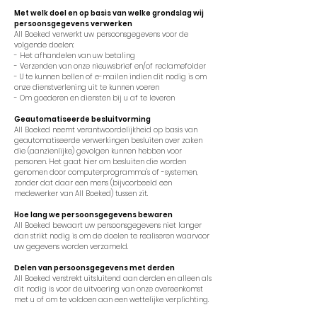
Met welk doel en op basis van welke grondslag wij
persoonsgegevens verwerken
All Boeked verwerkt uw persoonsgegevens voor de
volgende doelen:
- Het afhandelen van uw betaling
- Verzenden van onze nieuwsbrief en/of reclamefolder
- U te kunnen bellen of e-mailen indien dit nodig is om
onze dienstverlening uit te kunnen voeren
- Om goederen en diensten bij u af te leveren
Geautomatiseerde besluitvorming
All Boeked neemt verantwoordelijkheid op basis van
geautomatiseerde verwerkingen besluiten over zaken
die (aanzienlijke) gevolgen kunnen hebben voor
personen. Het gaat hier om besluiten die worden
genomen door computerprogramma's of -systemen,
zonder dat daar een mens (bijvoorbeeld een
medewerker van All Boeked) tussen zit.
Hoe lang we persoonsgegevens bewaren
All Boeked bewaart uw persoonsgegevens niet langer
dan strikt nodig is om de doelen te realiseren waarvoor
uw gegevens worden verzameld.
Delen van persoonsgegevens met derden
All Boeked verstrekt uitsluitend aan derden en alleen als
dit nodig is voor de uitvoering van onze overeenkomst
met u of om te voldoen aan een wettelijke verplichting.