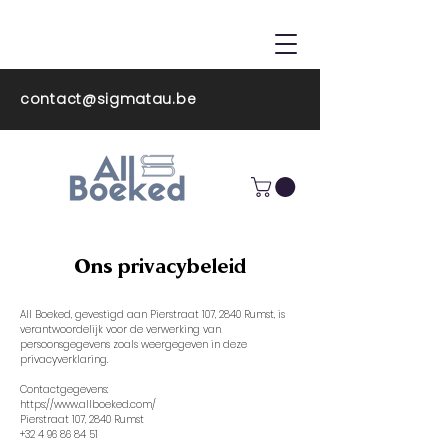
ALL BOEKED
contact@sigmatau.be
Ons privacybeleid
All Boeked, gevestigd aan Pierstraat 107, 2840 Rumst, is
verantwoordelijk voor de verwerking van
persoonsgegevens zoals weergegeven in deze
privacyverklaring.
Contactgegevens:
https://www.allboeked.com/
Pierstraat 107, 2840 Rumst
+32 4 96 86 84 51