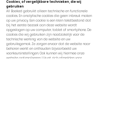
Cookies, of vergelijkbare technieken, die wij
gebruiken
All Boeked gebruikt alleen technische en functionele
cookies. En analytische cookies die geen inbreuk maken
op uw privacy. Een cookie is een klein tekstbestand dat
bij het eerste bezoek aan deze website wordt
opgeslagen op uw computer, tablet of smartphone. De
cookies die wij gebruiken zijn noodzakelijk voor de
technische werking van de website en uw
gebruiksgemak. Ze zorgen ervoor dat de website naar
behoren werkt en onthouden bijvoorbeeld uw
voorkeursinstellingen. Ook kunnen wij hiermee onze
website optimaliseren. U kunt zich afmelden voor
cookies door uw internetbrowser zo in te stellen dat
deze geen cookies meer opslaat. Daarnaast kunt u ook
alle informatie die eerder is opgeslagen via de
instellingen van uw browser verwijderen.
Gegevens inzien, aanpassen of verwijderen
U heeft het recht om uw persoonsgegevens in te zien, te
corrigeren of te verwijderen. Daarnaast heeft u het
recht om uw eventuele toestemming voor de
gegevensverwerking in te trekken of bezwaar te maken
tegen de verwerking van uw persoonsgegevens door All
Boeked en heeft u het recht op
gegevensoverdraagbaarheid. Dat betekent dat u bij
ons een verzoek kunt indienen om de persoonsgegevens
die wij van u beschikken in een computerbestand naar
u of een ander, door u genoemde organisatie, te sturen.
U kunt een verzoek tot inzage, correctie, verwijdering,