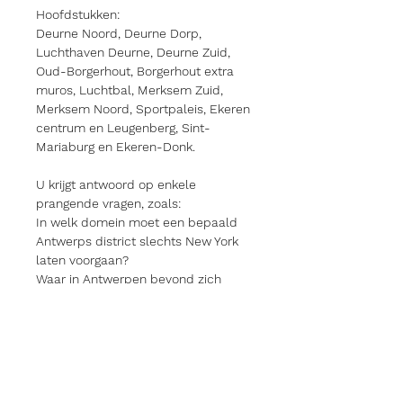
Hoofdstukken:
Deurne Noord, Deurne Dorp,
Luchthaven Deurne, Deurne Zuid,
Oud-Borgerhout, Borgerhout extra
muros, Luchtbal, Merksem Zuid,
Merksem Noord, Sportpaleis, Ekeren
centrum en Leugenberg, Sint-
Mariaburg en Ekeren-Donk.
U krijgt antwoord op enkele
prangende vragen, zoals:
In welk domein moet een bepaald
Antwerps district slechts New York
laten voorgaan?
Waar in Antwerpen bevond zich
‘Groenland in Siberië’?
Wat gebeurde op Dag Eén?
Welke wijk is uniek in België qua
beschermde monumenten?
Waar bevindt zich de grootste
ecologische zwemvijver van Europa?