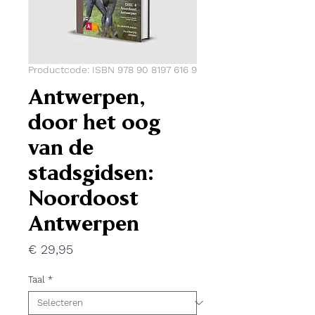
Productcode: ISBN 978 90 8197 616 9
Antwerpen,
door het oog
van de
stadsgidsen:
Noordoost
Antwerpen
Prijs
€ 29,95
Taal
*