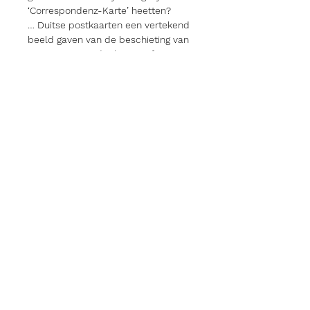
‘Correspondenz-Karte’ heetten?
… Duitse postkaarten een vertekend
beeld gaven van de beschieting van
Antwerpen, omdat het een fraaier
plaatje opleverde te doen alsof er
was geschoten vanaf de
Scheldedijk?
… het ‘in’ was om vrouwen op
postkaarten te laten poseren in
gevechtskledij, hoewel zij tijdens de
Grote Oorlog geen wapens mochten
opnemen?
… grote kunstenaars postkaarten
ontwierpen in dienst van de
strijdende partijen en dat er
schitterende exemplaren in omloop
waren naar ingekleurde tekeningen
van Joe English, de voornaamste
illustrator van de Vlaamse
Beweging?